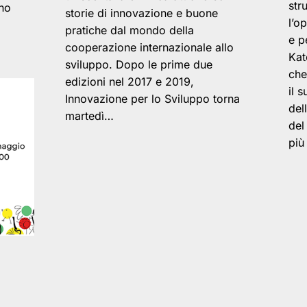
str
ano
storie di innovazione e buone
l’o
pratiche dal mondo della
e p
cooperazione internazionale allo
Kat
sviluppo. Dopo le prime due
che
edizioni nel 2017 e 2019,
il 
Innovazione per lo Sviluppo torna
del
martedì…
del
più