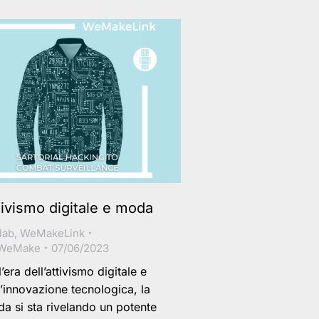
tivismo digitale e moda
lab
,
WeMakeLink
WeMake
07/06/2023
l’era dell’attivismo digitale e
l’innovazione tecnologica, la
a si sta rivelando un potente