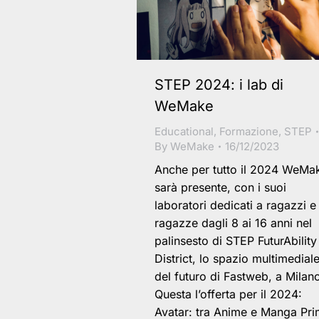
STEP 2024: i lab di
WeMake
Educational
,
Formazione
,
STEP
By
WeMake
16/12/2023
Anche per tutto il 2024 WeMa
sarà presente, con i suoi
laboratori dedicati a ragazzi e
ragazze dagli 8 ai 16 anni nel
palinsesto di STEP FuturAbility
District, lo spazio multimedial
del futuro di Fastweb, a Milan
Questa l’offerta per il 2024:
Avatar: tra Anime e Manga Pri