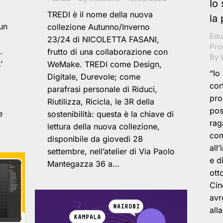
l
Io
TREDI è il nome della nuova
la
un
collezione Autunno/Inverno
Edu
23/24 di NICOLETTA FASANI,
Pro
.
frutto di una collaborazione con
By
’
WeMake. TREDI come Design,
“Io
Digitale, Durevole; come
cor
parafrasi personale di Riduci,
pro
Riutilizza, Ricicla, le 3R della
pos
e
sostenibilità: questa è la chiave di
rag
lettura della nuova collezione,
com
disponibile da giovedì 28
all
settembre, nell’atelier di Via Paolo
e d
Mantegazza 36 a…
ott
Cin
avr
all