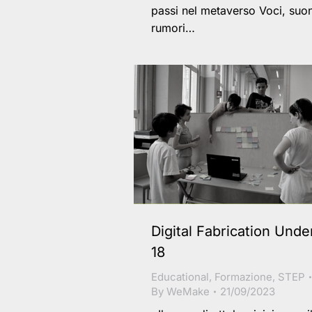
passi nel metaverso Voci, suon
rumori…
Digital Fabrication Unde
18
Educational
,
Formazione
,
STEP
By
WeMake
21/09/2023