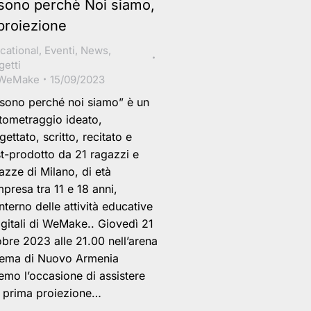
 sono perchè Noi siamo,
 proiezione
cational
,
Eventi
,
News
,
getti
WeMake
15/09/2023
 sono perché noi siamo” è un
tometraggio ideato,
gettato, scritto, recitato e
t-prodotto da 21 ragazzi e
azze di Milano, di età
presa tra 11 e 18 anni,
’interno delle attività educative
igitali di WeMake.. Giovedì 21
obre 2023 alle 21.00 nell’arena
ema di Nuovo Armenia
emo l’occasione di assistere
a prima proiezione…