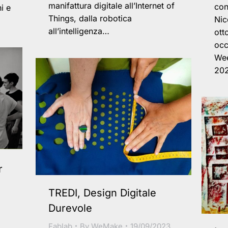
manifattura digitale all’Internet of
con
i e
Things, dalla robotica
Nic
all’intelligenza…
ott
occ
Wee
20
r
TREDI, Design Digitale
Durevole
Fablab
By
WeMake
19/09/2023