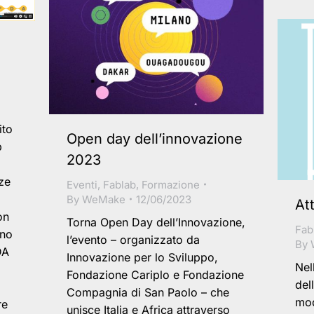
ito
Open day dell’innovazione
b
2023
ze
Eventi
,
Fablab
,
Formazione
By
WeMake
12/06/2023
At
on
Torna Open Day dell’Innovazione,
Fab
ono
l’evento – organizzato da
By
DA
Innovazione per lo Sviluppo,
Nel
Fondazione Cariplo e Fondazione
del
Compagnia di San Paolo – che
mod
re
unisce Italia e Africa attraverso