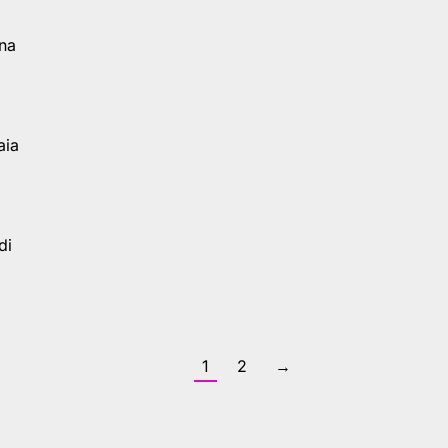
ana
aia
di
1
2
→