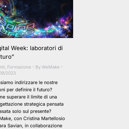
gital Week: laboratori di
uturo”
nti
,
Formazione
By
WeMake
09/2023
siamo indirizzare le nostre
oni per definire il futuro?
e superare il limite di una
gettazione strategica pensata
asata solo sul presente?
ake, con Cristina Martellosio
ara Savian, in collaborazione