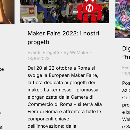
Maker Faire 2023: i nostri
progetti
Di
Eventi
,
Progetti
By
WeMake
“f
13/10/2023
Eve
Dal 20 al 22 ottobre a Roma si
ke
25/
svolge la European Maker Faire,
la fiera dedicata ai progetti dei
Pos
maker. La kermesse – promossa
azi
e organizzata dalla Camera di
Com
Commercio di Roma – si terrà alla
pro
e
Fiera di Roma e affronterà tutte le
e b
o.
componenti chiave
WeM
dell’innovazione: dalla
e S
mi