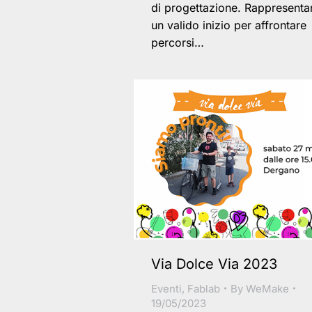
di progettazione. Rappresent
un valido inizio per affrontare
percorsi…
Via Dolce Via 2023
Eventi
,
Fablab
By
WeMake
19/05/2023