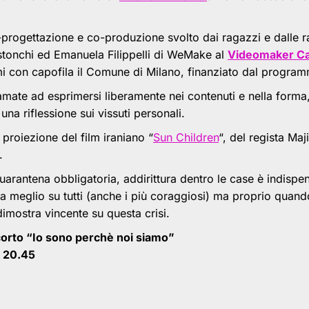
co-progettazione e co-produzione svolto dai ragazzi e dalle
astonchi ed Emanuela Filippelli di WeMake al
Videomaker C
i con capofila il Comune di Milano, finanziato dal progra
mate ad esprimersi liberamente nei contenuti e nella forma,
a riflessione sui vissuti personali.
proiezione del film iraniano “
Sun Children
“, del regista Maj
.
 quarantena obbligatoria, addirittura dentro le case è indisp
la meglio su tutti (anche i più coraggiosi) ma proprio quand
dimostra vincente su questa crisi.
corto “Io sono perchè noi siamo”
e 20.45