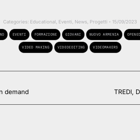
Categories:
Educational
,
Eventi
,
News
,
Progetti
15/09/2023
NO
EVENTI
FORMAZIONE
GIOVANI
NUOVO ARMENIA
OPENE
VIDEO MAKING
VIDEOEDITING
VIDEOMAKERS
Next
on demand
TREDI, D
post: