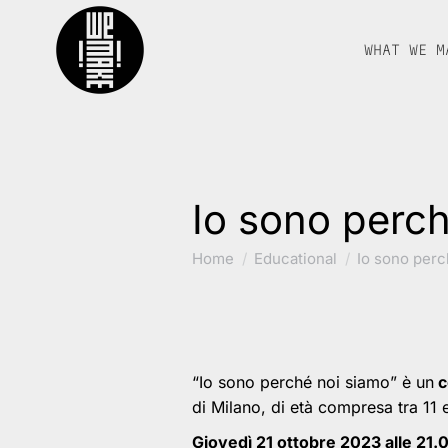
WHAT WE M
Io sono perch
You are here:
Home
Educational
Io sono per
“Io sono perché noi siamo” è un
c
di Milano, di età compresa tra 11 e
Giovedì 21 ottobre 2023 alle 21.