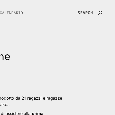
SEARCH
CALENDARIO
Search:
one
-prodotto da 21 ragazzi e ragazze
Make..
di assistere alla
prima