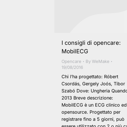
I consigli di opencare:
MobilECG
Opencare
By
WeMake
19/08/2016
Chi l’ha progettato: Róbert
Csordás, Gergely Joós, Tibor
Szabó Dove: Ungheria Quand
2013 Breve descrizione:
MobilECG è un ECG clinico ed
opensource. Progettato per
registrare fino a 5 giorni, può
essere utilizzato con 2 o più c