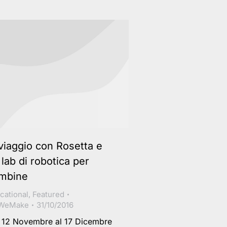
 viaggio con Rosetta e
 lab di robotica per
mbine
cational
,
Featured
WeMake
31/10/2016
 12 Novembre al 17 Dicembre