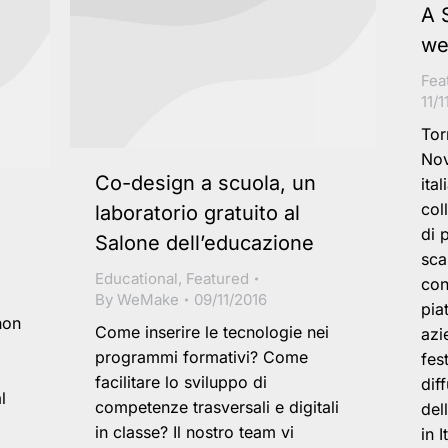
A 
we
Fea
11/1
Tor
Nov
Co-design a scuola, un
ita
col
laboratorio gratuito al
di 
Salone dell’educazione
sca
Educational
,
Featured
con
By
WeMake
09/11/2016
pia
hon
Come inserire le tecnologie nei
azi
programmi formativi? Come
fes
facilitare lo sviluppo di
dif
l
competenze trasversali e digitali
del
in classe? Il nostro team vi
in I