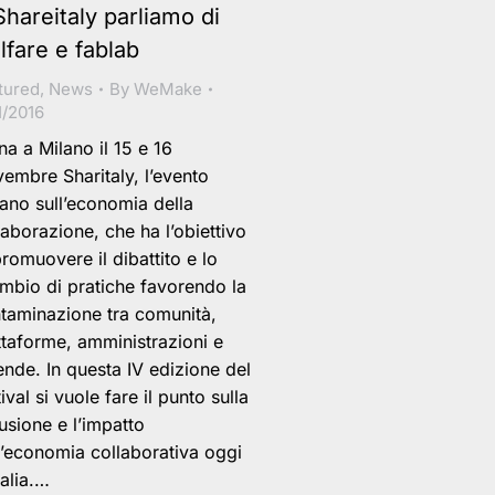
Shareitaly parliamo di
lfare e fablab
tured
,
News
By
WeMake
1/2016
na a Milano il 15 e 16
embre Sharitaly, l’evento
liano sull’economia della
laborazione, che ha l’obiettivo
promuovere il dibattito e lo
mbio di pratiche favorendo la
taminazione tra comunità,
ttaforme, amministrazioni e
ende. In questa IV edizione del
tival si vuole fare il punto sulla
fusione e l’impatto
l’economia collaborativa oggi
talia.…