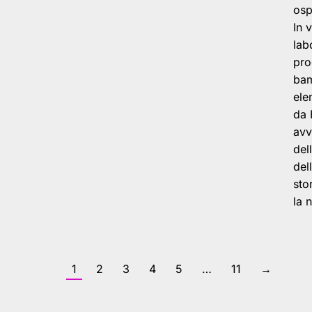
osp
In 
lab
pro
bam
ele
da 
avv
del
del
sto
la 
1
2
3
4
5
…
11
→