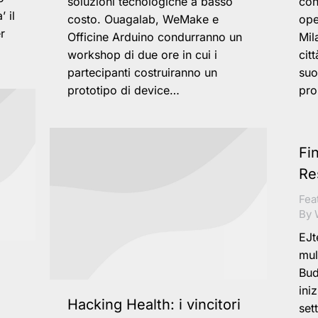
soluzioni tecnologiche a basso
con
 il
costo. Ouagalab, WeMake e
ope
r
Officine Arduino condurranno un
Mil
workshop di due ore in cui i
cit
partecipanti costruiranno un
suo
prototipo di device…
pro
Fi
Re
Fea
By
EJt
mul
Bud
ini
Hacking Health: i vincitori
set