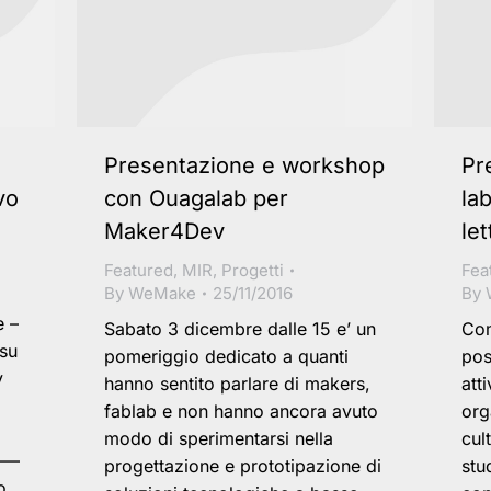
Presentazione e workshop
Pr
vo
con Ouagalab per
la
Maker4Dev
let
Featured
,
MIR
,
Progetti
Fea
By
WeMake
25/11/2016
By
 –
Sabato 3 dicembre dalle 15 e’ un
Com
 su
pomeriggio dedicato a quanti
pos
y
hanno sentito parlare di makers,
att
fablab e non hanno ancora avuto
org
modo di sperimentarsi nella
cul
——–
progettazione e prototipazione di
stu
o