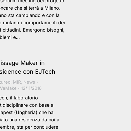
sortium meeting del progetto
ncare che si terrà a Milano.
ano sta cambiando e con la
tà mutano i comportamenti dei
i cittadini. Emergono bisogni,
blemi e…
nissage Maker in
sidence con EJTech
tured
,
MIR
,
News
WeMake
12/11/2016
ech, il laboratorio
tidisciplinare con base a
apest (Ungheria) che ha
ziato una residenza da noi a
tembre, sta per concludere