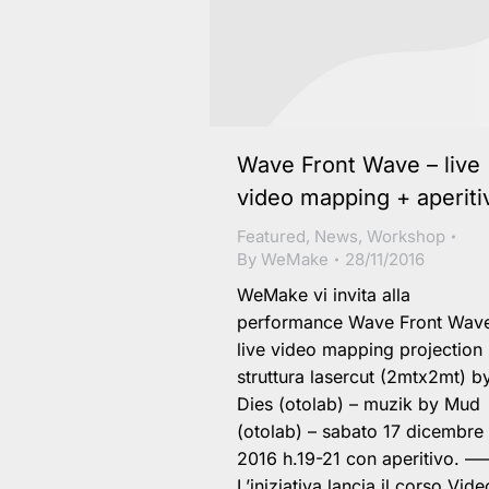
Wave Front Wave – live
video mapping + aperiti
Featured
,
News
,
Workshop
By
WeMake
28/11/2016
WeMake vi invita alla
performance Wave Front Wave
live video mapping projection
struttura lasercut (2mtx2mt) b
Dies (otolab) – muzik by Mud
(otolab) – sabato 17 dicembre
2016 h.19-21 con aperitivo. 
L’iniziativa lancia il corso Vide