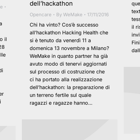
dell’hackathon
que
e
tex
Opencare
By
WeMake
17/11/2016
tes
a
Chi ha vinto? Cos’è successo
il 
all’hackathon Hacking Health che
inv
 il
si è tenuto da venerdì 11 a
Fin
28
domenica 13 novembre a Milano?
dal
lle
WeMake in quanto partner ha già
avuto modo di tenervi aggiornati
di
sul processo di costruzione che
ci ha portato alla realizzazione
dell’hackathon: la preparazione di
er
un terreno fertile sul quale
i
ragazzi e ragazze hanno…