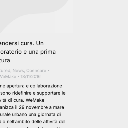
endersi cura. Un
boratorio e una prima
tura
tured
,
News
,
Opencare
WeMake
18/11/2016
e apertura e collaborazione
sono ridefinire e supportare le
ività di cura. WeMake
anizza il 29 novembre a mare
turale urbano una giornata di
dio nell’ambito delle attività del