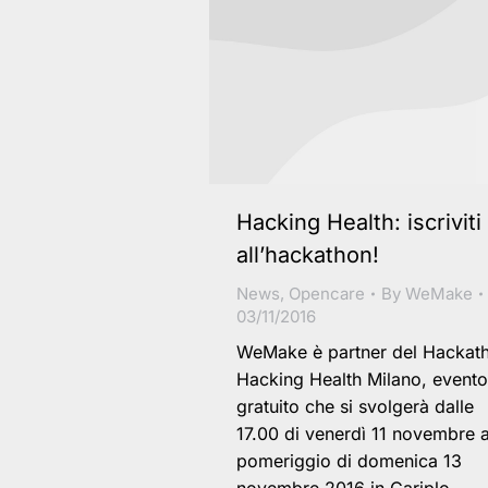
Hacking Health: iscriviti
all’hackathon!
News
,
Opencare
By
WeMake
03/11/2016
WeMake è partner del Hackat
Hacking Health Milano, evento
gratuito che si svolgerà dalle
17.00 di venerdì 11 novembre a
pomeriggio di domenica 13