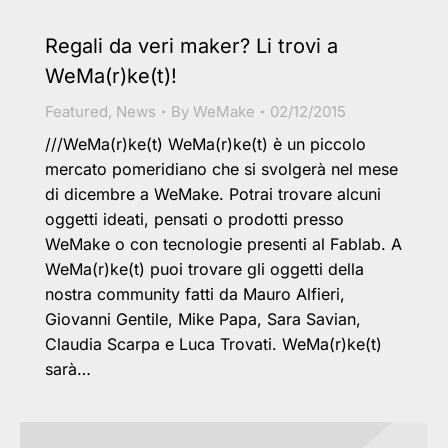
Regali da veri maker? Li trovi a
WeMa(r)ke(t)!
Featured
,
News
By
WeMake
02/12/2015
///WeMa(r)ke(t) WeMa(r)ke(t) è un piccolo
mercato pomeridiano che si svolgerà nel mese
di dicembre a WeMake. Potrai trovare alcuni
oggetti ideati, pensati o prodotti presso
WeMake o con tecnologie presenti al Fablab. A
WeMa(r)ke(t) puoi trovare gli oggetti della
nostra community fatti da Mauro Alfieri,
Giovanni Gentile, Mike Papa, Sara Savian,
Claudia Scarpa e Luca Trovati. WeMa(r)ke(t)
sarà…