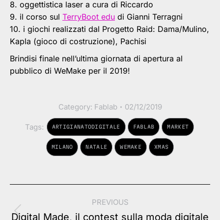
8. oggettistica laser a cura di Riccardo
9. il corso sul
TerryBoot edu
di Gianni Terragni
10. i giochi realizzati dal Progetto Raid: Dama/Mulino,
Kapla (gioco di costruzione), Pachisi
Brindisi finale nell’ultima giornata di apertura al
pubblico di WeMake per il 2019!
Category:
Fablab
02/12/2019
Tags:
ARTIGIANATODIGITALE
FABLAB
MARKET
MILANO
NATALE
WEMAKE
XMAS
Post
PREVIOUS
navigation
Previous
Digital Made, il contest sulla moda digitale