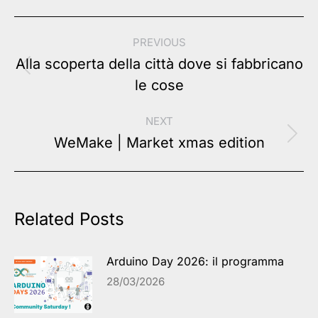
Post
PREVIOUS
navigation
Alla scoperta della città dove si fabbricano
Previous
le cose
post:
NEXT
Next
WeMake | Market xmas edition
post:
Related Posts
Arduino Day 2026: il programma
28/03/2026