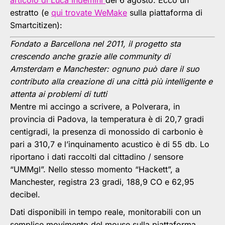
articolo di Luca Indemini
del 6 agosto. Ecco un
estratto (e
qui trovate WeMake
sulla piattaforma di
Smartcitizen):
Fondato a Barcellona nel 2011, il progetto sta
crescendo anche grazie alle community di
Amsterdam e Manchester: ognuno può dare il suo
contributo alla creazione di una città più intelligente e
attenta ai problemi di tutti
Mentre mi accingo a scrivere, a Polverara, in
provincia di Padova, la temperatura è di 20,7 gradi
centigradi, la presenza di monossido di carbonio è
pari a 310,7 e l’inquinamento acustico è di 55 db. Lo
riportano i dati raccolti dal cittadino / sensore
“UMMgl”. Nello stesso momento “Hackett”, a
Manchester, registra 23 gradi, 188,9 CO e 62,95
decibel.
Dati disponibili in tempo reale, monitorabili con un
semplice movimento del mouse sulla piattaforma