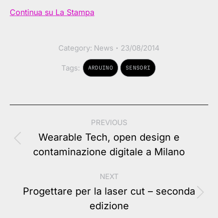
Continua su La Stampa
Category:
News
23/08/2014
Tags:
ARDUINO
SENSORI
Post
PREVIOUS
navigation
Wearable Tech, open design e
Previous
contaminazione digitale a Milano
post:
NEXT
Progettare per la laser cut – seconda
Next
edizione
post: