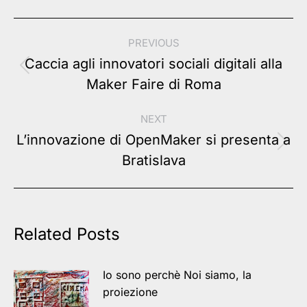
Post
PREVIOUS
navigation
Caccia agli innovatori sociali digitali alla
Previous
Maker Faire di Roma
post:
NEXT
L’innovazione di OpenMaker si presenta a
Next
Bratislava
post:
Related Posts
Io sono perchè Noi siamo, la
proiezione