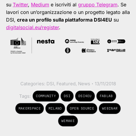
su
Twitter
,
Medium
e iscriviti al
gruppo Telegram
. Se
lavori con un’organizzazione o un progetto legato alla
DSI,
crea un profilo sulla piattaforma DSI4EU
su
digitalsocial.eu/register
.
Categories:
DSI
,
Featured
,
News
13/11/2018
Tags:
COMMUNITY
DSI
DSI4EU
FABLAB
MAKERSPACE
MILANO
OPEN SOURCE
WEBINAR
WEMAKE