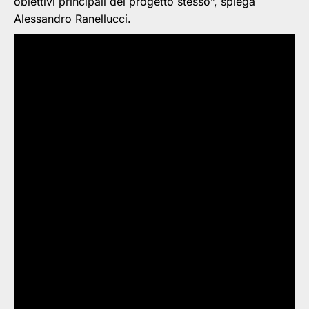
obiettivi principali del progetto stesso”, spiega
Alessandro Ranellucci.