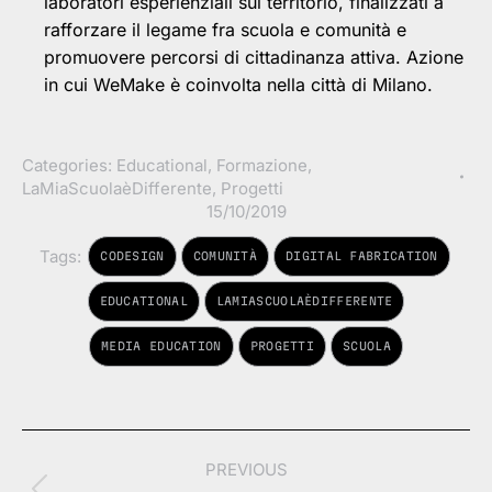
laboratori esperienziali sul territorio, finalizzati a
rafforzare il legame fra scuola e comunità e
promuovere percorsi di cittadinanza attiva. Azione
in cui WeMake è coinvolta nella città di Milano.
Categories:
Educational
,
Formazione
,
LaMiaScuolaèDifferente
,
Progetti
15/10/2019
Tags:
CODESIGN
COMUNITÀ
DIGITAL FABRICATION
EDUCATIONAL
LAMIASCUOLAÈDIFFERENTE
MEDIA EDUCATION
PROGETTI
SCUOLA
Post
PREVIOUS