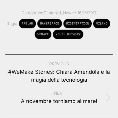
Categories:
Featured
,
News
16/10/2017
Tags:
FABLAB
MAKERSPACE
MIGENERATION
MILANO
WEMAKE
YOUTH NETWORK
Post
PREVIOUS
navigation
#WeMake Stories: Chiara Amendola e la
Previous
magia della tecnologia
post:
NEXT
Next
A novembre torniamo al mare!
post: