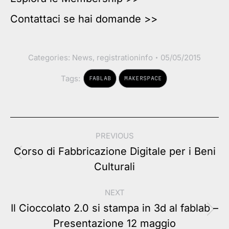
Contattaci se hai domande >>
Categories:
News
,
registrationinfo
05/05/2015
Tags:
FABLAB
MAKERSPACE
Post
PREVIOUS
navigation
Corso di Fabbricazione Digitale per i Beni
Previous
Culturali
post:
NEXT
Il Cioccolato 2.0 si stampa in 3d al fablab –
Next
Presentazione 12 maggio
post: