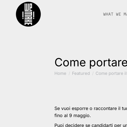
WHAT WE M
Come portare 
You are here:
Home
Featured
Come portare i
Se vuoi esporre o raccontare il tu
fino al 9 maggio.
Puoi decidere se candidarti per 