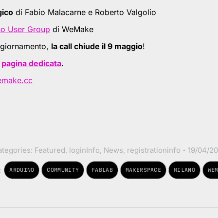
gico
di Fabio Malacarne e Roberto Valgolio
no User Group
di WeMake
aggiornamento,
la call chiude il 9 maggio
!
a
pagina dedicata
.
emake.cc
ategories:
Featured
,
loginInfo
,
News
,
registrationinfo
19/04/20
:
ARDUINO
COMMUNITY
FABLAB
MAKERSPACE
MILANO
WE