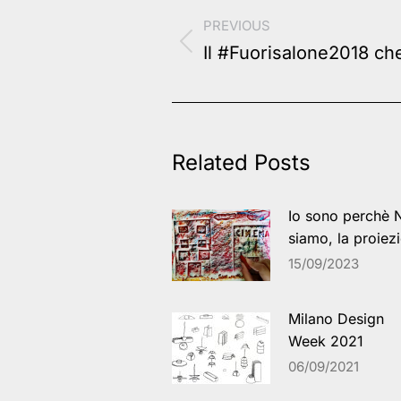
PREVIOUS
navigation
Previous
Il #Fuorisalone2018 ch
post:
Related Posts
Io sono perchè 
siamo, la proiez
15/09/2023
Milano Design
Week 2021
06/09/2021