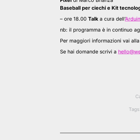
Pixel
di Marco Brianza
Baseball per ciechi e Kit tecnolo
– ore 18.00
Talk
a cura dell’
Ardui
nb: il programma è in continuo 
Per maggiori informazioni vai all
Se hai domande scrivi a
hello@w
C
Tags
Post