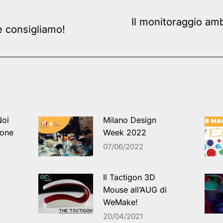
Il monitoraggio amb
Next
e consigliamo!
post:
Noi
Milano Design
ione
Week 2022
07/06/2022
Il Tactigon 3D
Mouse all’AUG di
WeMake!
20/04/2021