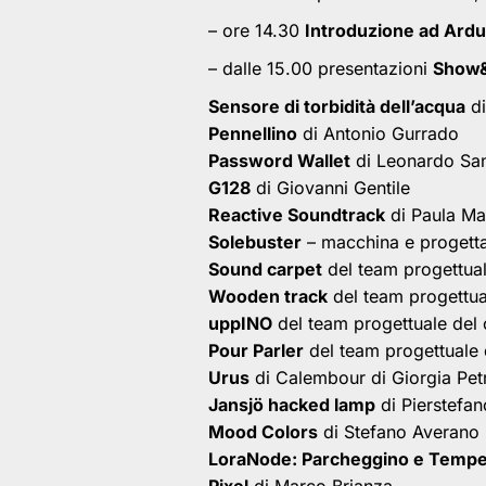
– ore 14.30
Introduzione ad Ardu
– dalle 15.00 presentazioni
Show&T
Sensore di torbidità dell’acqua
di
Pennellino
di Antonio Gurrado
Password Wallet
di Leonardo Sa
G128
di Giovanni Gentile
Reactive Soundtrack
di Paula Ma
Solebuster
– macchina e progetta
Sound carpet
del team progettua
Wooden track
del team progettua
uppINO
del team progettuale del 
Pour Parler
del team progettuale 
Urus
di Calembour di Giorgia Petr
Jansjö hacked lamp
di Pierstefano
Mood Colors
di Stefano Averano
LoraNode: Parcheggino e Tempe