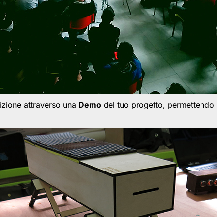
izione attraverso una
Demo
del tuo progetto, permettendo co