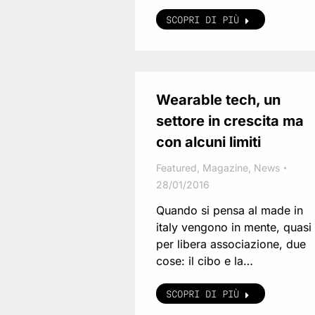
SCOPRI DI PIÙ
Wearable tech, un
settore in crescita ma
con alcuni limiti
Featured
,
Magazine
,
News
28/01/2016
Quando si pensa al made in
italy vengono in mente, quasi
per libera associazione, due
cose: il cibo e la…
SCOPRI DI PIÙ