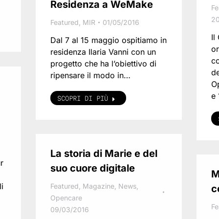
Residenza a WeMake
Fe
20
Featured
,
MIR
01/05/2016
I
Dal 7 al 15 maggio ospitiamo in
or
residenza Ilaria Vanni con un
co
progetto che ha l’obiettivo di
d
ripensare il modo in…
O
e
SCOPRI DI PIÙ
La storia di Marie e del
r
suo cuore digitale
M
i
Featured
,
Magazine
,
News
,
c
Opencare
Fe
09/03/2016