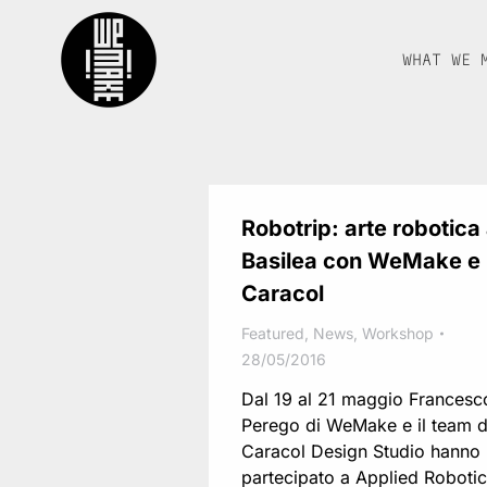
WHAT WE 
Robotrip: arte robotica
Basilea con WeMake e
Caracol
Featured
,
News
,
Workshop
28/05/2016
Dal 19 al 21 maggio Francesc
Perego di WeMake e il team d
Caracol Design Studio hanno
partecipato a Applied Roboti