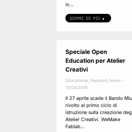
in…
SCOPRI DI PIÙ
Speciale Open
Education per Atelier
Creativi
Educational
,
Featured
,
News
13/04/2016
Il 27 aprile scade il Bando Miu
rivolto al primo ciclo di
istruzione sulla creazione degl
Atelier Creativi. WeMake
Fablab…