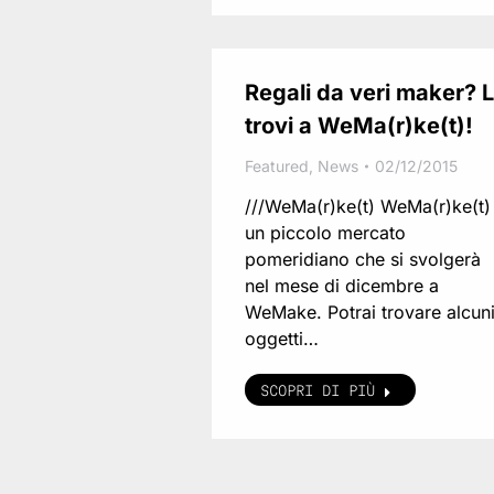
Regali da veri maker? L
trovi a WeMa(r)ke(t)!
Featured
,
News
02/12/2015
///WeMa(r)ke(t) WeMa(r)ke(t)
un piccolo mercato
pomeridiano che si svolgerà
nel mese di dicembre a
WeMake. Potrai trovare alcun
oggetti…
SCOPRI DI PIÙ