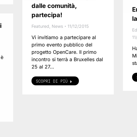
dalle comunità,
E
partecipa!
l
i
Featured
,
News
11/12/2015
Ed
Vi invitiamo a partecipare al
11
primo evento pubblico del
Ha
progetto OpenCare. Il primo
Mi
 è
incontro si terrà a Bruxelles dal
st
25 al 27…
SCOPRI DI PIÙ
i