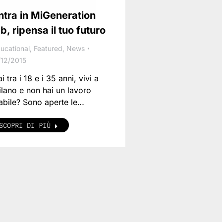
ntra in MiGeneration
ab, ripensa il tuo futuro
ucational
,
Featured
,
News
/12/2015
i tra i 18 e i 35 anni, vivi a
lano e non hai un lavoro
abile? Sono aperte le…
SCOPRI DI PIÙ