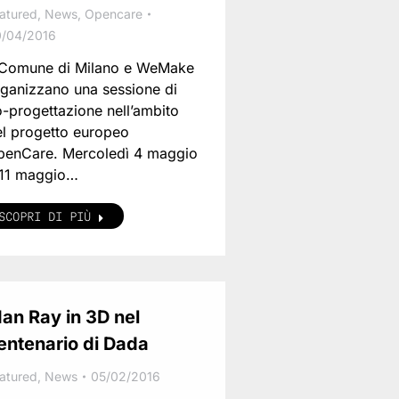
atured
,
News
,
Opencare
/04/2016
l Comune di Milano e WeMake
ganizzano una sessione di
-progettazione nell’ambito
el progetto europeo
penCare. Mercoledì 4 maggio
 11 maggio…
SCOPRI DI PIÙ
an Ray in 3D nel
entenario di Dada
atured
,
News
05/02/2016