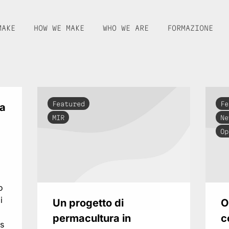
MAKE
HOW WE MAKE
WHO WE ARE
FORMAZIONE
Featured
Fe
 a
MIR
Ne
Op
o
i
Un progetto di
O
permacultura in
c
cs