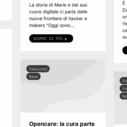
È 
La storia di Marie e del suo
Da
cuore digitale ci parla delle
on
nuove frontiere di hacker e
l’
makers “Oggi sono…
ce
m
SCOPRI DI PIÙ
Featured
News
Ed
Fe
Ne
Opencare: la cura parte