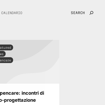
SEARCH
CALENDARIO
Search:
atured
ws
encare
pencare: incontri di
o-progettazione