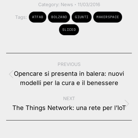
Category:
News
11/03/2016
Tags:
ATFAB
BOLZANO
GIUNTI
MAKERSPACE
SLICED
Post
PREVIOUS
navigation
Opencare si presenta in balera: nuovi
Previous
modelli per la cura e il benessere
post:
NEXT
Next
The Things Network: una rete per l’IoT
post: