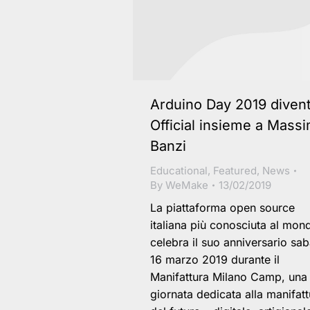
Arduino Day 2019 diven
Official insieme a Mass
Banzi
Educational
,
Featured
,
News
By
WeMake
13/02/2019
La piattaforma open source
italiana più conosciuta al mon
celebra il suo anniversario sa
16 marzo 2019 durante il
Manifattura Milano Camp, una
giornata dedicata alla manifatt