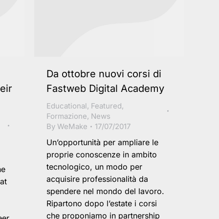
Da ottobre nuovi corsi di
eir
Fastweb Digital Academy
Educational
,
Featured
,
Formazione
,
News
By
WeMake
17/07/2017
Un’opportunità per ampliare le
proprie conoscenze in ambito
tecnologico, un modo per
he
acquisire professionalità da
at
spendere nel mondo del lavoro.
Ripartono dopo l’estate i corsi
che proponiamo in partnership
eer.