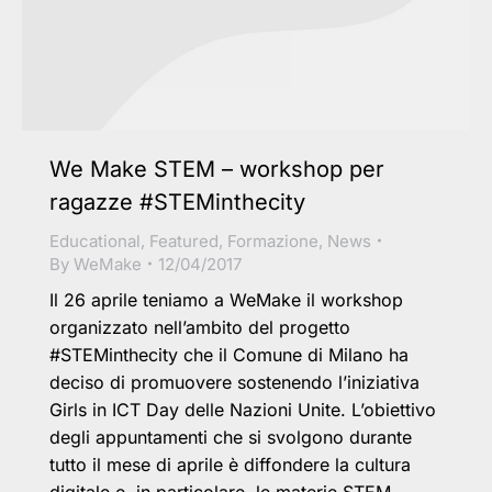
We Make STEM – workshop per
ragazze #STEMinthecity
Educational
,
Featured
,
Formazione
,
News
By
WeMake
12/04/2017
Il 26 aprile teniamo a WeMake il workshop
organizzato nell’ambito del progetto
#STEMinthecity che il Comune di Milano ha
deciso di promuovere sostenendo l’iniziativa
Girls in ICT Day delle Nazioni Unite. L’obiettivo
degli appuntamenti che si svolgono durante
tutto il mese di aprile è diffondere la cultura
digitale e, in particolare, le materie STEM