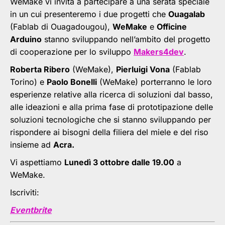
WeMake vi invita a partecipare a una serata speciale
in un cui presenteremo i due progetti che
Ouagalab
(Fablab di Ouagadougou),
WeMake
e
Officine
Arduino
stanno sviluppando nell’ambito del progetto
di cooperazione per lo sviluppo
Makers4dev
.
Roberta Ribero
(WeMake),
Pierluigi Vona
(Fablab
Torino) e
Paolo Bonelli
(WeMake) porterranno le loro
esperienze relative alla ricerca di soluzioni dal basso,
alle ideazioni e alla prima fase di prototipazione delle
soluzioni tecnologiche che si stanno sviluppando per
rispondere ai bisogni della filiera del miele e del riso
insieme ad
Acra.
Vi aspettiamo
Lunedì 3 ottobre dalle 19.00
a
WeMake.
Iscriviti:
Eventbrite