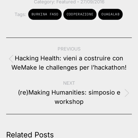
Category:
Featured
27/09/2016
Tags:
BURKINA FASO
COOPERAZIONE
OUAGALAB
Post
PREVIOUS
navigation
Hacking Health: vieni a costruire con
Previous
WeMake le challenges per l’hackathon!
post:
NEXT
(re)Making Humanities: simposio e
Next
workshop
post:
Related Posts