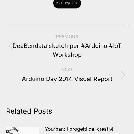
MAKERSPACE
Post
PREVIOUS
navigation
DeaBendata sketch per #Arduino #IoT
Previous
Workshop
post:
NEXT
Next
Arduino Day 2014 Visual Report
post:
Related Posts
Yourban: i progetti dei creativi