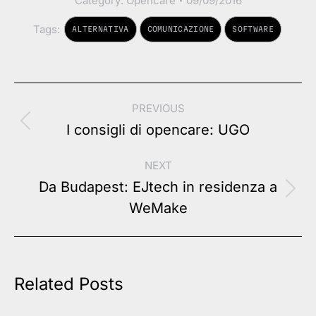
Category:
Opencare
09/09/2016
Tags:
ALTERNATIVA
COMUNICAZIONE
SOFTWARE
Post
PREVIOUS
navigation
Previous
I consigli di opencare: UGO
post:
NEXT
Da Budapest: EJtech in residenza a
Next
WeMake
post:
Related Posts