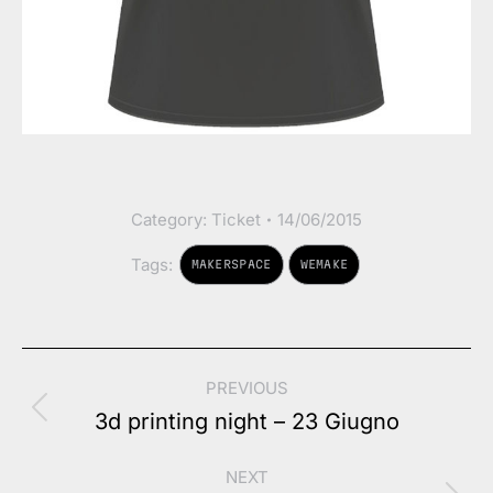
Category:
Ticket
14/06/2015
Tags:
MAKERSPACE
WEMAKE
Post
PREVIOUS
navigation
Previous
3d printing night – 23 Giugno
post:
NEXT